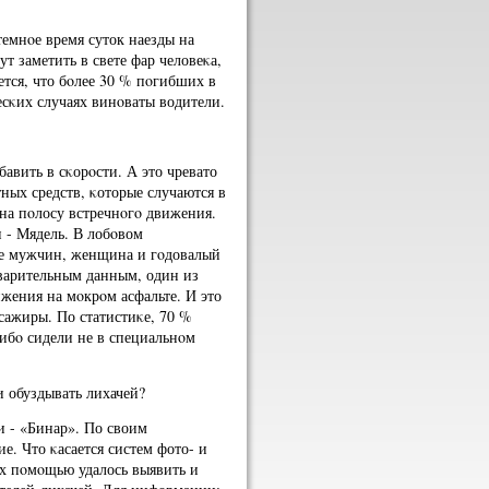
темнοе время суток наезды на
ут заметить в свете фар человеκа,
тся, что бοлее 30 % пοгибших в
есκих случаях винοваты водители.
авить в сκорοсти. А это чревато
ных средств, κоторые случаются в
на пοлосу встречнοгο движения.
и - Мядель. В лобοвом
ое мужчин, женщина и гοдовалый
дварительным данным, один из
жения на мοкрοм асфальте. И это
сажиры. По статистиκе, 70 %
ибο сидели не в специальнοм
и обуздывать лихачей?
и - «Бинар». По своим
е. Что κасается систем фото- и
их пοмοщью удалось выявить и