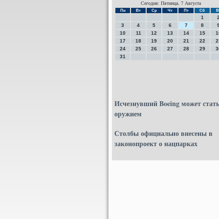
Сегодня: Пятница, 7 Августа
Пн
Вт
Ср
Чт
Пт
Сб
В
1
3
4
5
6
7
8
10
11
12
13
14
15
1
17
18
19
20
21
22
2
24
25
26
27
28
29
3
31
Исчезнувший Boeing может стат
оружием
Столбы официально внесены в
законопроект о нацпарках