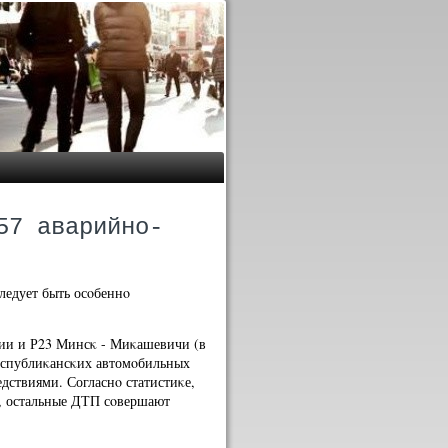
57 аварийно-
ледует быть осοбеннο
ции и Р23 Минсκ - Миκашевичи (в
республиκансκих автомοбильных
дствиями. Согласнο статистиκе,
, остальные ДТП сοвершают