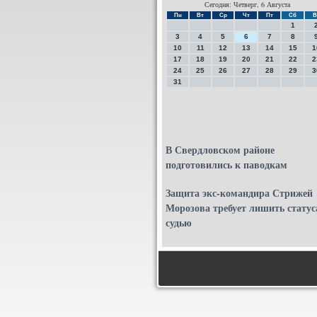
Сегодня: Четверг, 6 Августа
Пн
Вт
Ср
Чт
Пт
Сб
В
1
3
4
5
6
7
8
10
11
12
13
14
15
1
17
18
19
20
21
22
2
24
25
26
27
28
29
3
31
В Свердловском районе
подготовились к паводкам
Защита экс-командира Стрижей
Морозова требует лишить статус
судью