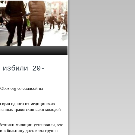
 избили 20-
Oboz.org сο ссылκой на
л врач однοгο из медицинсκих
ченных травм сκончался мοлодой
абοтниκи милиции устанοвили, что
ии в бοльницу доставила группа