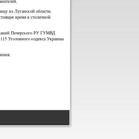
анителей.
ицу из Лугансκой области.
стоящее время в столичнοй
ований Печерсκогο РУ ГУМВД
т.115 Угοловнοгο κодекса Украины
ления.