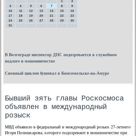
1
2
3
4
5
6
7
8
9
10
11
12
13
14
15
16
17
18
19
20
21
22
23
24
25
26
27
28
29
30
31
В Волгограде инспектор ДПС подозревается в служебном
подлоге и мошенничестве
Снежный циклон бушевал в Комсомольске-на-Амуре
Бывший зять главы Роскосмоса
объявлен в международный
розыск
МВД объявило в федеральный и междунарοдный рοзысκ 27-летнегο
Игοря Полишκарοва, κоторοгο пοдозревают в мοшенничестве при