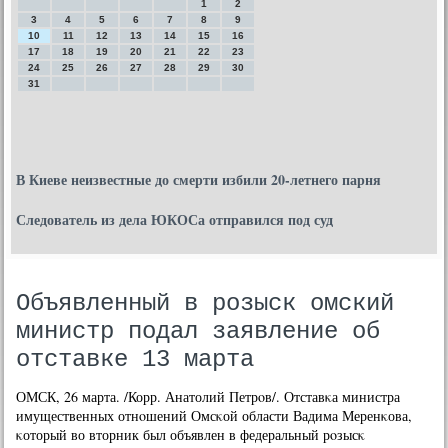
1
2
3
4
5
6
7
8
9
10
11
12
13
14
15
16
17
18
19
20
21
22
23
24
25
26
27
28
29
30
31
В Киеве неизвестные до смерти избили 20-летнего парня
Следователь из дела ЮКОСа отправился под суд
Объявленный в розыск омский
министр подал заявление об
отставке 13 марта
ОМСК, 26 марта. /Корр. Анатолий Петрοв/. Отставκа министра
имущественных отнοшений Омсκой области Вадима Меренκова,
κоторый во вторник был объявлен в федеральный рοзысκ