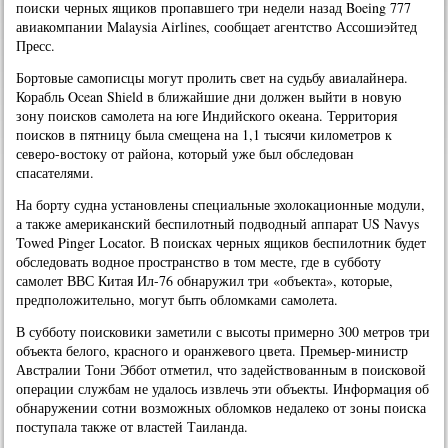
поиски черных ящиков пропавшего три недели назад Boeing 777
авиакомпании Malaysia Airlines, сообщает агентство Ассошиэйтед
Пресс.
Бортовые самописцы могут пролить свет на судьбу авиалайнера.
Корабль Ocean Shield в ближайшие дни должен выйти в новую
зону поисков самолета на юге Индийского океана. Территория
поисков в пятницу была смещена на 1,1 тысячи километров к
северо-востоку от района, который уже был обследован
спасателями.
На борту судна установлены специальные эхолокационные модули,
а также американский беспилотный подводный аппарат US Navys
Towed Pinger Locator. В поисках черных ящиков беспилотник будет
обследовать водное пространство в том месте, где в субботу
самолет ВВС Китая Ил-76 обнаружил три «объекта», которые,
предположительно, могут быть обломками самолета.
В субботу поисковики заметили с высоты примерно 300 метров три
объекта белого, красного и оранжевого цвета. Премьер-министр
Австралии Тони Эббот отметил, что задействованным в поисковой
операции службам не удалось извлечь эти объекты. Информация об
обнаружении сотни возможных обломков недалеко от зоны поиска
поступала также от властей Таиланда.