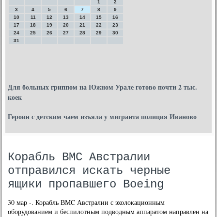
1
2
3
4
5
6
7
8
9
10
11
12
13
14
15
16
17
18
19
20
21
22
23
24
25
26
27
28
29
30
31
Для больных гриппом на Южном Урале готово почти 2 тыс.
коек
Героин с детским чаем изъяла у мигранта полиция Иваново
Корабль ВМC Австралии
отправился искать черные
ящики пропавшего Boeing
30 мар -. Корабль ВМC Австралии с эхолокационным
оборудованием и беспилотным подводным аппаратом направлен на