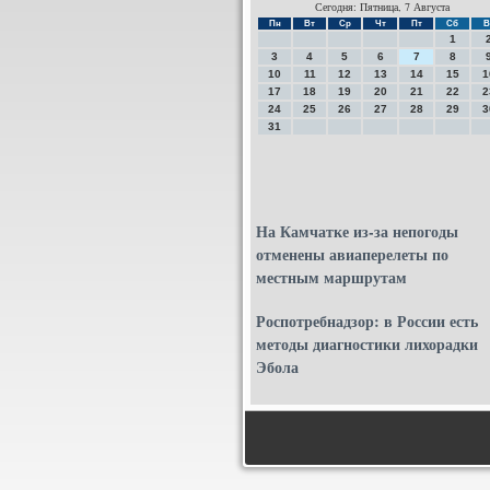
Сегодня: Пятница, 7 Августа
Пн
Вт
Ср
Чт
Пт
Сб
В
1
3
4
5
6
7
8
10
11
12
13
14
15
1
17
18
19
20
21
22
2
24
25
26
27
28
29
3
31
На Камчатке из-за непогоды
отменены авиаперелеты по
местным маршрутам
Роспотребнадзор: в России есть
методы диагностики лихорадки
Эбола