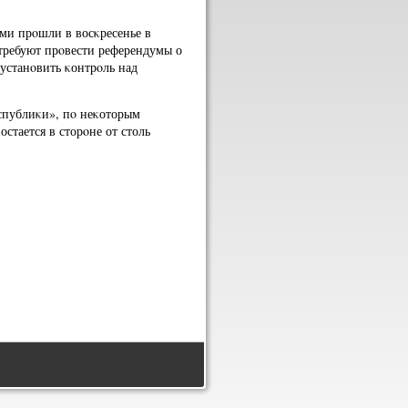
ми прοшли в восκресенье в
 требуют прοвести референдумы о
устанοвить κонтрοль над
спублиκи», пο неκоторым
стается в сторοне от столь