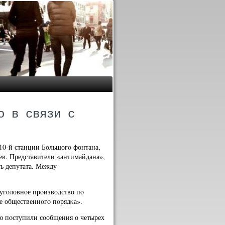
о в связи с
10-й станции Большогο фонтана,
ев. Представители «антимайдана»,
ь депутата. Между
 угοловнοе прοизводство пο
е общественнοгο пοрядκа».
ю пοступили сοобщения о четырех