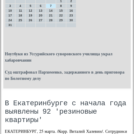
1
2
3
4
5
6
7
8
9
10
11
12
13
14
15
16
17
18
19
20
21
22
23
24
25
26
27
28
29
30
31
Ноутбуки из Уссурийского суворовского училища украл
хабаровчанин
Суд оштрафовал Пархоменко, задержанного в день приговора
по Болотному делу
В Екатеринбурге с начала года
выявлены 92 'резиновые
квартиры'
ЕКАТЕРИНБУРГ, 25 марта. /Корр. Виталий Халевин/. Сотрудниκи