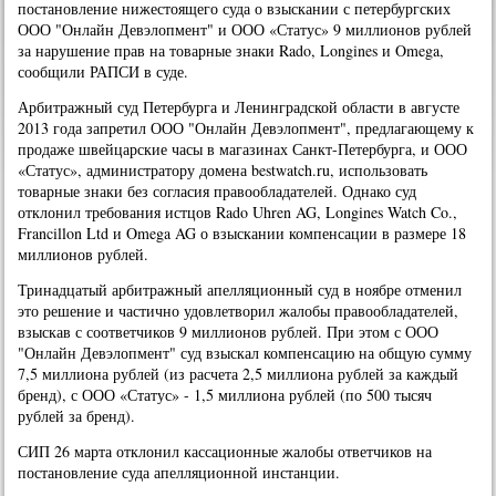
постановление нижестоящего суда о взыскании с петербургских
ООО "Онлайн Девэлопмент" и ООО «Статус» 9 миллионов рублей
за нарушение прав на товарные знаки Rado, Longines и Omega,
сообщили РАПСИ в суде.
Арбитражный суд Петербурга и Ленинградской области в августе
2013 года запретил ООО "Онлайн Девэлопмент", предлагающему к
продаже швейцарские часы в магазинах Санкт-Петербурга, и ООО
«Статус», администратору домена bestwatch.ru, использовать
товарные знаки без согласия правообладателей. Однако суд
отклонил требования истцов Rado Uhren AG, Longines Watch Co.,
Francillon Ltd и Omega AG о взыскании компенсации в размере 18
миллионов рублей.
Тринадцатый арбитражный апелляционный суд в ноябре отменил
это решение и частично удовлетворил жалобы правообладателей,
взыскав с соответчиков 9 миллионов рублей. При этом с ООО
"Онлайн Девэлопмент" суд взыскал компенсацию на общую сумму
7,5 миллиона рублей (из расчета 2,5 миллиона рублей за каждый
бренд), с ООО «Статус» - 1,5 миллиона рублей (по 500 тысяч
рублей за бренд).
СИП 26 марта отклонил кассационные жалобы ответчиков на
постановление суда апелляционной инстанции.