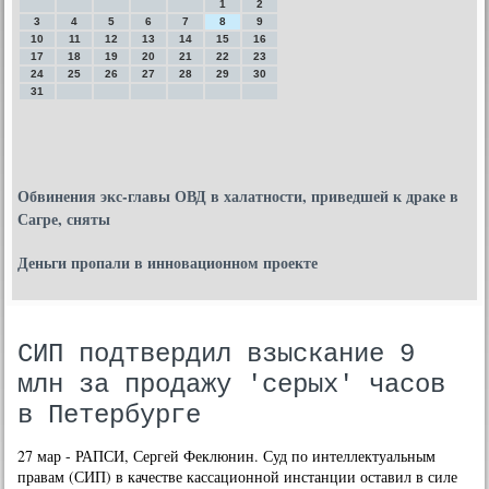
1
2
3
4
5
6
7
8
9
10
11
12
13
14
15
16
17
18
19
20
21
22
23
24
25
26
27
28
29
30
31
Обвинения экс-главы ОВД в халатности, приведшей к драке в
Сагре, сняты
Деньги пропали в инновационном проекте
СИП подтвердил взыскание 9
млн за продажу 'серых' часов
в Петербурге
27 мар - РАПСИ, Сергей Феклюнин. Суд по интеллектуальным
правам (СИП) в качестве кассационной инстанции оставил в силе