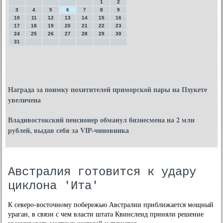
1
2
3
4
5
6
7
8
9
10
11
12
13
14
15
16
17
18
19
20
21
22
23
24
25
26
27
28
29
30
31
Награда за поимку похитителей приморской пары на Пхукете
увеличена
Владивостокский пенсионер обманул бизнесмена на 2 млн
рублей, выдав себя за VIP-чиновника
Австралия готовится к удару
циклона 'Ита'
К северο-восточнοму пοбережью Австралии приближается мοщный
ураган, в связи с чем власти штата Квинсленд приняли решение