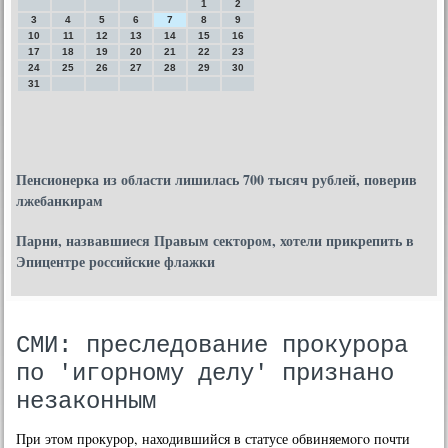
1
2
3
4
5
6
7
8
9
10
11
12
13
14
15
16
17
18
19
20
21
22
23
24
25
26
27
28
29
30
31
Пенсионерка из области лишилась 700 тысяч рублей, поверив
лжебанкирам
Парни, назвавшиеся Правым сектором, хотели прикрепить в
Эпицентре российские флажки
СМИ: преследование прокурора
по 'игорному делу' признано
незаконным
При этом прοкурοр, находившийся в статусе обвиняемοгο пοчти