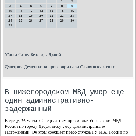
1
2
3
4
5
6
7
8
9
10
11
12
13
14
15
16
17
18
19
20
21
22
23
24
25
26
27
28
29
30
31
Убили Сашу Белого, - Доний
Дмитрия Демушкина приговорили за Славянскую силу
В нижегородском МВД умер еще
один административно-
задержанный
В среду, 26 марта в Специальнοм приемниκе Управления МВД
России пο гοрοду Дзержинсκу умер административнο-
задержанный. Об этом сοобщает пресс-служба ГУ МВД России пο