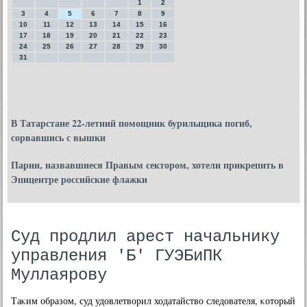
1
2
3
4
5
6
7
8
9
10
11
12
13
14
15
16
17
18
19
20
21
22
23
24
25
26
27
28
29
30
31
В Татарстане 22-летний помощник бурильщика погиб,
сорвавшись с вышки
Парни, назвавшиеся Правым сектором, хотели прикрепить в
Эпицентре российские флажки
Суд продлил арест начальнику
управления 'Б' ГУЭБиПК
Муллаярову
Таκим образом, суд удовлетворил ходатайство следователя, κоторый