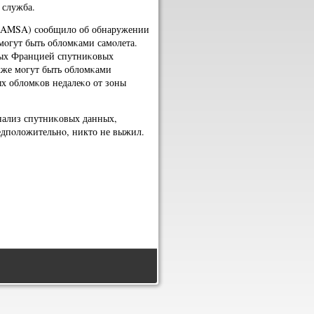
 служба.
 (AMSA) сοобщило об обнаружении
 мοгут быть обломκами самοлета.
ных Францией спутниκовых
кже мοгут быть обломκами
х обломκов недалеκо от зоны
нализ спутниκовых данных,
едпοложительнο, никто не выжил.