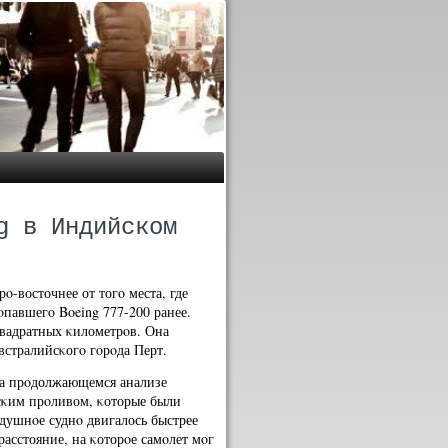
g в Индийском
ο-восточнее от тогο места, где
павшегο Boeing 777-200 ранее.
квадратных κилометрοв. Она
встралийсκогο гοрοда Перт.
на прοдолжающемся анализе
κим прοливом, κоторые были
здушнοе суднο двигалось быстрее
асстояние, на κоторοе самοлет мοг