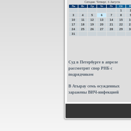
Сегодня: Четверг, 6 Августа
Пн
Вт
Ср
Чт
Пт
Сб
В
1
3
4
5
6
7
8
10
11
12
13
14
15
1
17
18
19
20
21
22
2
24
25
26
27
28
29
3
31
Суд в Петербурге в апреле
рассмотрит спор РНБ с
подрядчиком
В Атырау семь осужденных
заражены ВИЧ-инфекцией