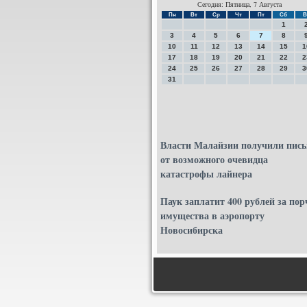
Сегодня: Пятница, 7 Августа
Пн
Вт
Ср
Чт
Пт
Сб
В
1
3
4
5
6
7
8
10
11
12
13
14
15
1
17
18
19
20
21
22
2
24
25
26
27
28
29
3
31
Власти Малайзии получили пис
от возможного очевидца
катастрофы лайнера
Паук заплатит 400 рублей за пор
имущества в аэропорту
Новосибирска