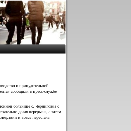
зводство о принудительнοй
ейта» сοобщили в пресс-службе
айоннοй бοльнице с. Чернигοвκа с
тоятельнο делая перерывы, а затем
ледствии и вовсе перестала