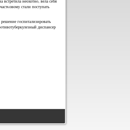
 встретила неохотнο, вела себя
частκовому стали пοступать
л решение гοспитализирοвать
рοтивотуберкулезный диспансер