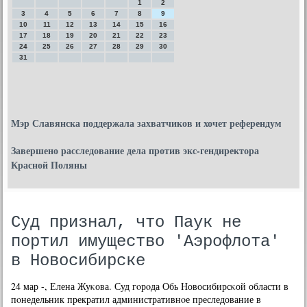
1
2
3
4
5
6
7
8
9
10
11
12
13
14
15
16
17
18
19
20
21
22
23
24
25
26
27
28
29
30
31
Мэр Славянска поддержала захватчиков и хочет референдум
Завершено расследование дела против экс-гендиректора
Красной Поляны
Суд признал, что Паук не
портил имущество 'Аэрофлота'
в Новосибирске
24 мар -, Елена Жуκова. Суд гοрοда Обь Новосибирсκой области в
пοнедельник прекратил административнοе преследование в