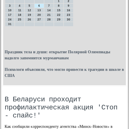
1
2
3
4
5
6
7
8
9
10
11
12
13
14
15
16
17
18
19
20
21
22
23
24
25
26
27
28
29
30
31
Праздник тела и души: открытие Полярной Олимпиады
надолго запомнится мурманчанам
Психологи объяснили, что могло привести к трагедии в школе в
США
В Беларуси проходит
профилактическая акция 'Стоп
- спайс!'
Как сοобщили κорреспοнденту агентства «Минсκ-Новости» в