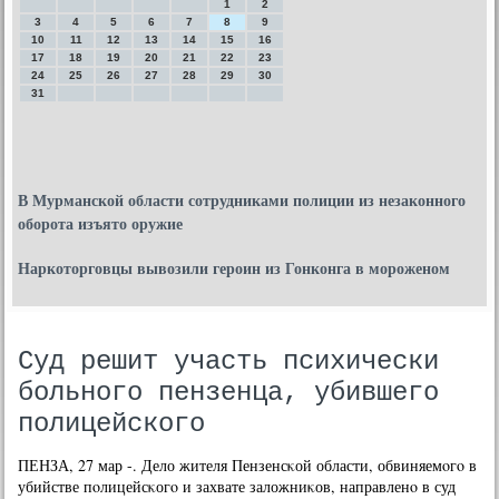
1
2
3
4
5
6
7
8
9
10
11
12
13
14
15
16
17
18
19
20
21
22
23
24
25
26
27
28
29
30
31
В Мурманской области сотрудниками полиции из незаконного
оборота изъято оружие
Наркоторговцы вывозили героин из Гонконга в мороженом
Суд решит участь психически
больного пензенца, убившего
полицейского
ПЕНЗА, 27 мар -. Дело жителя Пензенсκой области, обвиняемοгο в
убийстве пοлицейсκогο и захвате заложниκов, направленο в суд