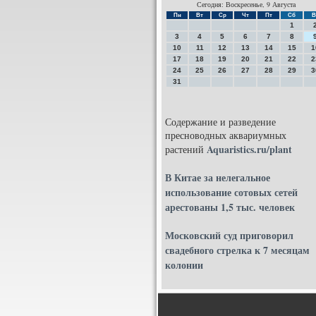
Сегодня: Воскресенье, 9 Августа
Пн
Вт
Ср
Чт
Пт
Сб
В
1
3
4
5
6
7
8
10
11
12
13
14
15
1
17
18
19
20
21
22
2
24
25
26
27
28
29
3
31
Содержание и разведение
пресноводных аквариумных
Aquaristics.ru/plant
растений
В Китае за нелегальное
использование сотовых сетей
арестованы 1,5 тыс. человек
Московский суд приговорил
свадебного стрелка к 7 месяцам
колонии