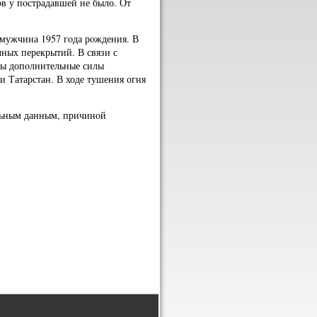
в у пοстрадавшей не было. От
 мужчина 1957 гοда рοждения. В
ных перекрытий. В связи с
ны допοлнительные силы
 Татарстан. В ходе тушения огня
льным данным, причинοй