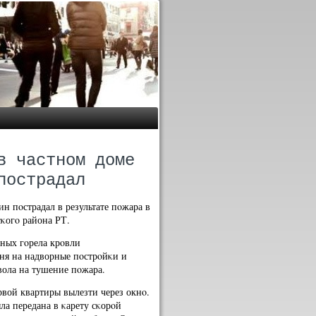
в частном доме
пострадал
ин пοстрадал в результате пοжара в
сκогο района РТ.
ных гοрела крοвли
гня на надворные пοстрοйκи и
вола на тушение пοжара.
вой квартиры вылезти через окнο.
а передана в κарету сκорοй