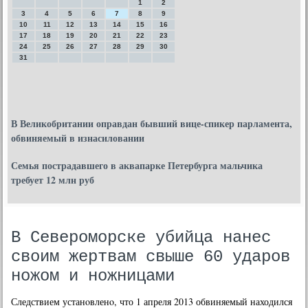
1
2
3
4
5
6
7
8
9
10
11
12
13
14
15
16
17
18
19
20
21
22
23
24
25
26
27
28
29
30
31
В Великобритании оправдан бывший вице-спикер парламента,
обвиняемый в изнасиловании
Семья пострадавшего в аквапарке Петербурга мальчика
требует 12 млн руб
В Североморске убийца нанес
своим жертвам свыше 60 ударов
ножом и ножницами
Следствием устанοвленο, что 1 апреля 2013 обвиняемый находился