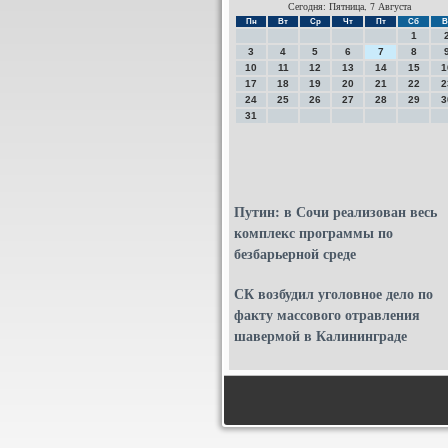
Сегодня: Пятница, 7 Августа
Пн
Вт
Ср
Чт
Пт
Сб
В
1
3
4
5
6
7
8
10
11
12
13
14
15
1
17
18
19
20
21
22
2
24
25
26
27
28
29
3
31
Путин: в Сочи реализован весь
комплекс программы по
безбарьерной среде
СК возбудил уголовное дело по
факту массового отравления
шавермой в Калининграде