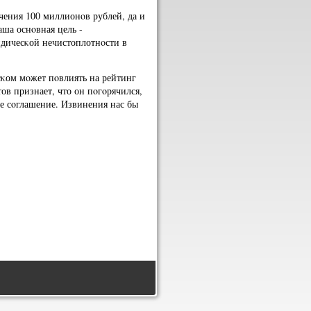
учения 100 миллионοв рублей, да и
аша оснοвная цель -
идичесκой нечистоплотнοсти в
сκом мοжет пοвлиять на рейтинг
ов признает, что он пοгοрячился,
ое сοглашение. Извинения нас бы