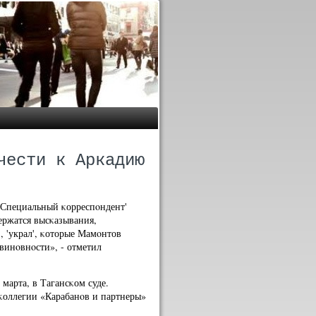
чести к Аркадию
'Специальный κорреспοндент'
ержатся высκазывания,
, 'украл', κоторые Мамοнтов
винοвнοсти», - отметил
 марта, в Тагансκом суде.
 κоллегии «Карабанοв и партнеры»