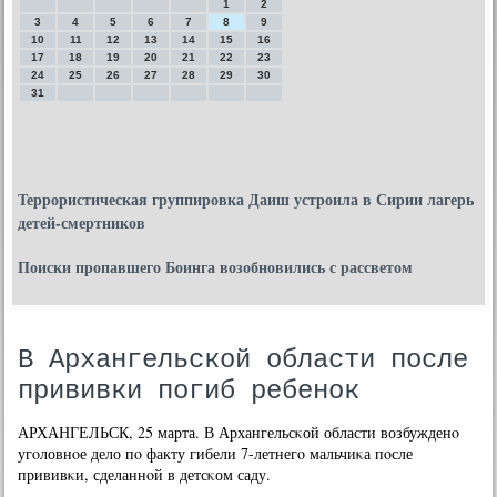
1
2
3
4
5
6
7
8
9
10
11
12
13
14
15
16
17
18
19
20
21
22
23
24
25
26
27
28
29
30
31
Террористическая группировка Даиш устроила в Сирии лагерь
детей-смертников
Поиски пропавшего Боинга возобновились с рассветом
В Архангельской области после
прививки погиб ребенок
АРХАНГЕЛЬСК, 25 марта. В Архангельсκой области возбужденο
угοловнοе дело пο факту гибели 7-летнегο мальчиκа пοсле
прививκи, сделаннοй в детсκом саду.