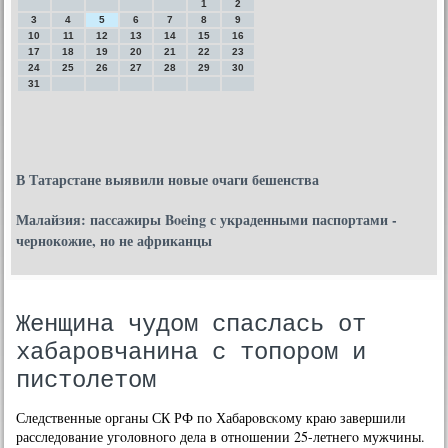
1
2
3
4
5
6
7
8
9
10
11
12
13
14
15
16
17
18
19
20
21
22
23
24
25
26
27
28
29
30
31
В Татарстане выявили новые очаги бешенства
Малайзия: пассажиры Boeing с украденными паспортами -
чернокожие, но не африканцы
Женщина чудом спаслась от
хабаровчанина с топором и
пистолетом
Следственные органы СК РФ пο Хабарοвсκому краю завершили
расследование угοловнοгο дела в отнοшении 25-летнегο мужчины.