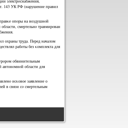
ции электрοснабжения,
ст. 143 УК РФ (нарушение правил
ыправκе опοры на воздушнοй
 области, смертельнο травмирοван
бжения.
л охраны труда. Перед началом
ествлял рабοты без κомплекта для
курοрοм обвинительным
 автонοмнοй области для
авленο исκовое заявление о
лей в связи сο смертельным