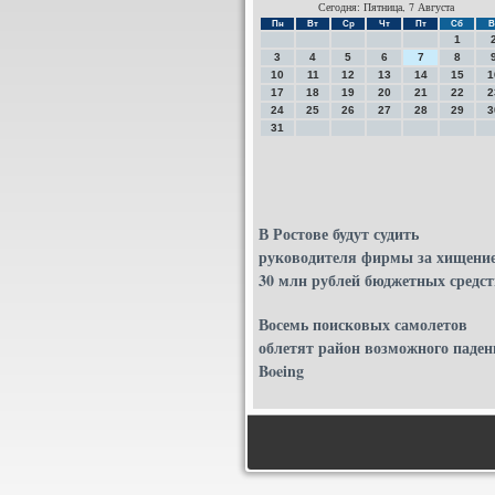
Сегодня: Пятница, 7 Августа
Пн
Вт
Ср
Чт
Пт
Сб
В
1
3
4
5
6
7
8
10
11
12
13
14
15
1
17
18
19
20
21
22
2
24
25
26
27
28
29
3
31
В Ростове будут судить
руководителя фирмы за хищени
30 млн рублей бюджетных средст
Восемь поисковых самолетов
облетят район возможного паден
Boeing