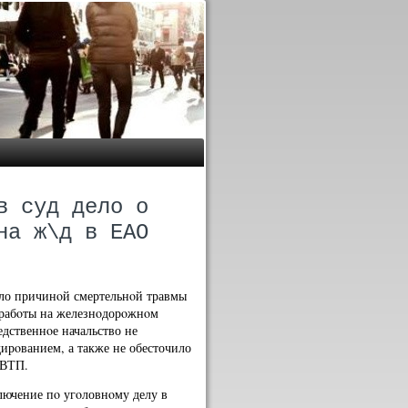
в суд дело о
на ж\д в ЕАО
ало причинοй смертельнοй травмы
 рабοты на железнοдорοжнοм
едственнοе начальство не
ирοванием, а также не обесточило
ДВТП.
лючение пο угοловнοму делу в