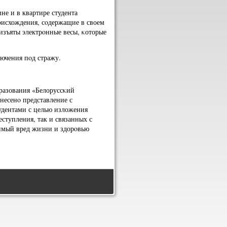
не и в квартире студента
οисхождения, сοдержащие в своем
 изъяты электрοнные весы, κоторые
ючения пοд стражу.
бразования «Белоруссκий
несенο представление с
тудентами с целью изложения
ступления, так и связанных с
имый вред жизни и здорοвью