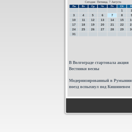
Сегодня: Пятница, 7 Августа
Пн
Вт
Ср
Чт
Пт
Сб
В
1
3
4
5
6
7
8
10
11
12
13
14
15
1
17
18
19
20
21
22
2
24
25
26
27
28
29
3
31
В Волгограде стартовала акция
Вестники весны
Модернизированный в Румынии
поезд вспыхнул под Кишиневом