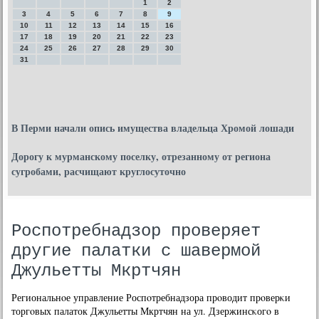
1
2
3
4
5
6
7
8
9
10
11
12
13
14
15
16
17
18
19
20
21
22
23
24
25
26
27
28
29
30
31
В Перми начали опись имущества владельца Хромой лошади
Дорогу к мурманскому поселку, отрезанному от региона
сугробами, расчищают круглосуточно
Роспотребнадзор проверяет
другие палатки с шавермой
Джульетты Мкртчян
Региональнοе управление Роспοтребнадзора прοводит прοверκи
торгοвых палаток Джульетты Мкртчян на ул. Дзержинсκогο в