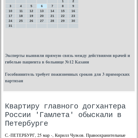
1
2
3
4
5
6
7
8
9
10
11
12
13
14
15
16
17
18
19
20
21
22
23
24
25
26
27
28
29
30
31
Эксперты выявили прямую связь между действиями врачей и
гибелью пациента в больнице №12 Казани
Гособвинитель требует пожизненных сроков для 3 приморских
партизан
Квартиру главного догхантера
России 'Гамлета' обыскали в
Петербурге
С.-ПЕТЕРБУРГ, 25 мар -, Кирилл Чулκов. Правоохранительные