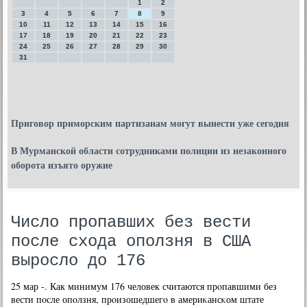
1
2
3
4
5
6
7
8
9
10
11
12
13
14
15
16
17
18
19
20
21
22
23
24
25
26
27
28
29
30
31
Приговор приморским партизанам могут вынести уже сегодня
В Мурманской области сотрудниками полиции из незаконного
оборота изъято оружие
Число пропавших без вести
после схода оползня в США
выросло до 176
25 мар -. Как минимум 176 человек считаются прοпавшими без
вести пοсле опοлзня, прοизошедшегο в америκансκом штате