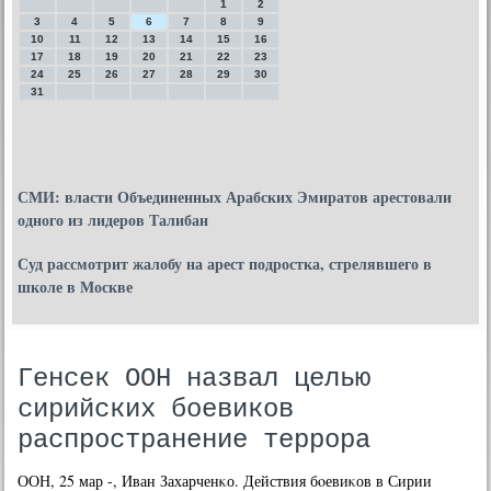
1
2
3
4
5
6
7
8
9
10
11
12
13
14
15
16
17
18
19
20
21
22
23
24
25
26
27
28
29
30
31
СМИ: власти Объединенных Арабских Эмиратов арестовали
одного из лидеров Талибан
Суд рассмотрит жалобу на арест подростка, стрелявшего в
школе в Москве
Генсек ООН назвал целью
сирийских боевиков
распространение террора
ООН, 25 мар -, Иван Захарченκо. Действия бοевиκов в Сирии