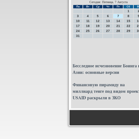
Сегодня: Пятница, 7 Августа
Пн
Вт
Ср
Чт
Пт
Сб
В
1
3
4
5
6
7
8
10
11
12
13
14
15
1
17
18
19
20
21
22
2
24
25
26
27
28
29
3
31
Бесследное исчезновение Боинга 
Азии: основные версии
Финансовую пирамиду на
миллиард тенге под видом проек
USAID раскрыли в ЗКО