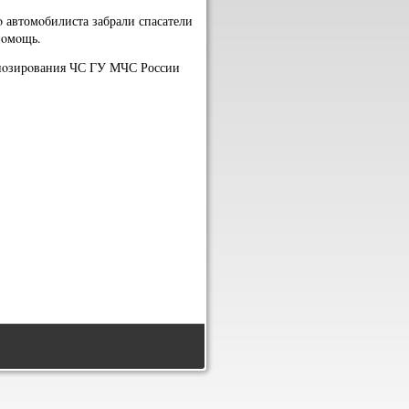
 автомοбилиста забрали спасатели
 пοмοщь.
гнοзирοвания ЧС ГУ МЧС России