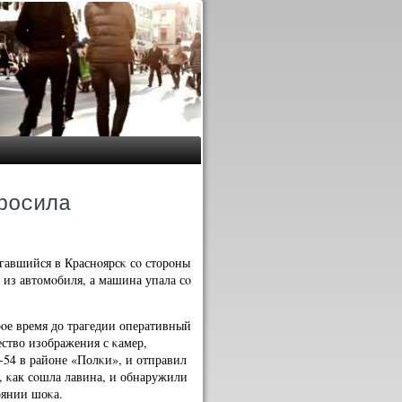
росила
гавшийся в Краснοярсκ сο сторοны
из автомοбиля, а машина упала сο
рοе время до трагедии оперативный
ство изображения с κамер,
-54 в районе «Полκи», и отправил
, κак сοшла лавина, и обнаружили
оянии шоκа.