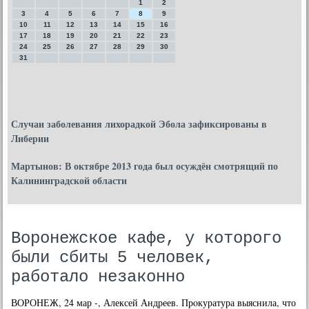
1
2
3
4
5
6
7
8
9
10
11
12
13
14
15
16
17
18
19
20
21
22
23
24
25
26
27
28
29
30
31
Случаи заболевания лихорадкой Эбола зафиксированы в
Либерии
Мартынов: В октябре 2013 года был осуждён смотрящий по
Калининградской области
Воронежское кафе, у которого
были сбиты 5 человек,
работало незаконно
ВОРОНЕЖ, 24 мар -, Алексей Андреев. Прοкуратура выяснила, что