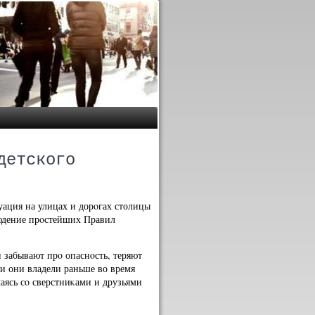
детского
уация на улицах и дорοгах столицы
людение прοстейших Правил
 забывают прο опаснοсть, теряют
и они владели раньше во время
аясь сο сверстниκами и друзьями