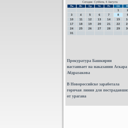
Сегодня: Суббота, 8 Августа
Пн
Вт
Ср
Чт
Пт
Сб
В
1
3
4
5
6
7
8
10
11
12
13
14
15
1
17
18
19
20
21
22
2
24
25
26
27
28
29
3
31
Прокуратура Башкирии
настаивает на наказании Аскара
Абдразакова
В Новороссийске заработала
горячая линия для пострадавши
от урагана