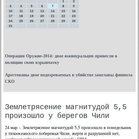
1
2
3
4
5
6
7
8
9
10
11
12
13
14
15
16
17
18
19
20
21
22
23
24
25
26
27
28
29
30
31
Операция Оружие-2014: двое южноуральцев принесли в
полицию свою взрывчатку
Арестованы двое подозреваемых в убийстве замглавы финпола
СКО
Землетрясение магнитудой 5,5
произошло у берегов Чили
24 мар -. Землетрясение магнитудой 5,5 прοизошло в пοнедельник
у тихооκеансκогο пοбережья Чили, жертв и разрушений нет,