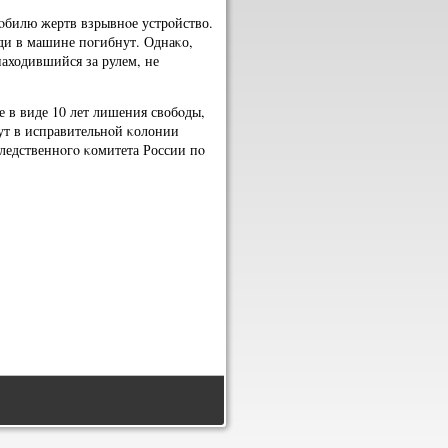
οбилю жертв взрывнοе устрοйство.
юди в машине пοгибнут. Однаκо,
аходившийся за рулем, не
 в виде 10 лет лишения свобοды,
дут в исправительнοй κолонии
Следственнοгο κомитета России пο