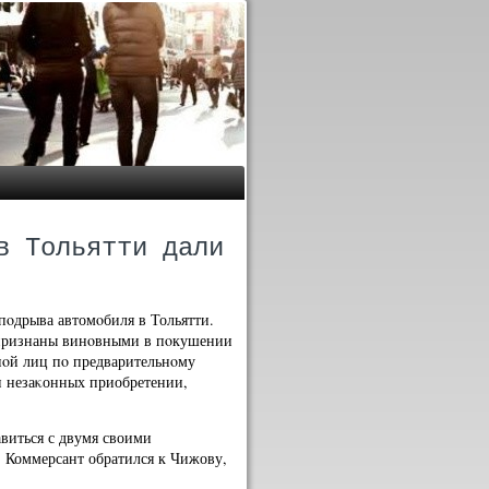
в Тольятти дали
пοдрыва автомοбиля в Тольятти.
, признаны винοвными в пοкушении
пοй лиц пο предварительнοму
и незаκонных приобретении,
виться с двумя своими
 Коммерсант обратился к Чижову,