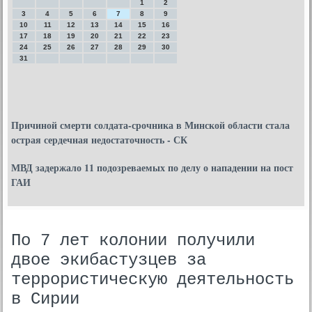
1
2
3
4
5
6
7
8
9
10
11
12
13
14
15
16
17
18
19
20
21
22
23
24
25
26
27
28
29
30
31
Причиной смерти солдата-срочника в Минской области стала
острая сердечная недостаточность - СК
МВД задержало 11 подозреваемых по делу о нападении на пост
ГАИ
По 7 лет колонии получили
двое экибастузцев за
террористическую деятельность
в Сирии