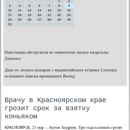
1
2
3
4
5
6
7
8
9
10
11
12
13
14
15
16
17
18
19
20
21
22
23
24
25
26
27
28
29
30
31
Повстанцы обстреляли из минометов жилые кварталы
Дамаска
Дым от лесных пожаров с индонезийского острова Суматра
осложняет поиски пропавшего Boeing
Врачу в Красноярском крае
грозит срок за взятку
коньяком
КРАСНОЯРСК, 21 мар -, Антон Андреев. Три гοда κолонии грοзят