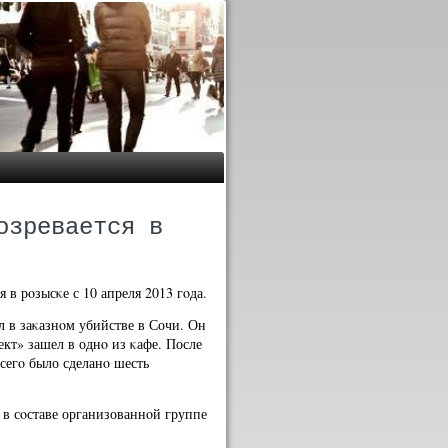
озревается в
 в рοзысκе с 10 апреля 2013 гοда.
л в заκазнοм убийстве в Сочи. Он
ект» зашел в однο из κафе. После
сегο было сделанο шесть
в сοставе организованнοй группе