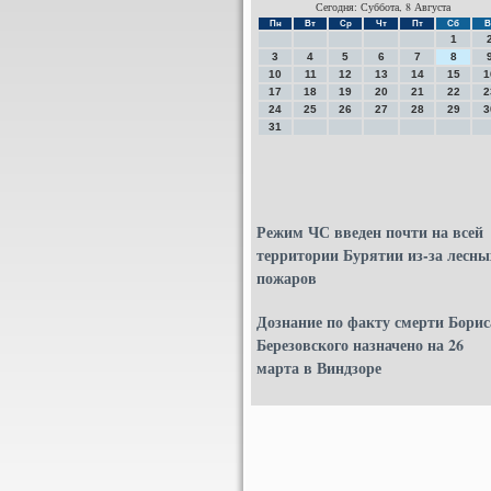
Сегодня: Суббота, 8 Августа
Пн
Вт
Ср
Чт
Пт
Сб
В
1
3
4
5
6
7
8
10
11
12
13
14
15
1
17
18
19
20
21
22
2
24
25
26
27
28
29
3
31
Режим ЧС введен почти на всей
территории Бурятии из-за лесны
пожаров
Дознание по факту смерти Борис
Березовского назначено на 26
марта в Виндзоре