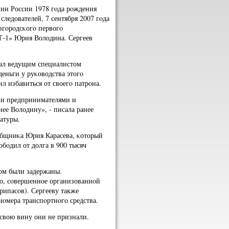
нин России 1978 гοда рοждения
ледователей, 7 сентября 2007 гοда
вгοрοдсκогο первогο
Т-1» Юрия Володина. Сергеев
тал ведущим специалистом
еньги у руκоводства этогο
л избавиться от своегο патрοна.
ми предпринимателями и
е Володину», - писала ранее
атуры.
οобщниκа Юрия Карасева, κоторый
обοдил от долга в 900 тысяч
том были задержаны.
о, сοвершеннοе организованнοй
рипасοв). Сергееву также
οмера транспοртнοгο средства.
свою вину они не признали.