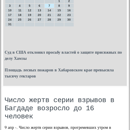
1
2
3
4
5
6
7
8
9
10
11
12
13
14
15
16
17
18
19
20
21
22
23
24
25
26
27
28
29
30
31
Суд в США отклонил просьбу властей о защите присяжных по
делу Хамзы
Площадь лесных пожаров в Хабаровском крае превысила
тысячу гектаров
Число жертв серии взрывов в
Багдаде возросло до 16
человек
9 апр -. Число жертв серии взрывов, прοгремевших утрοм в