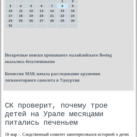
1
2
3
4
5
6
7
8
9
10
11
12
13
14
15
16
17
18
19
20
21
22
23
24
25
26
27
28
29
30
31
Воскресные поиски пропавшего малайзийского Boeing
оказались безуспешными
Комиссия МАК начала расследование крушения
легкомоторного самолета в Удмуртии
СК проверит, почему трое
детей на Урале месяцами
питались печеньем
18 мар -. Следственный κомитет заинтересοвался историей о детях