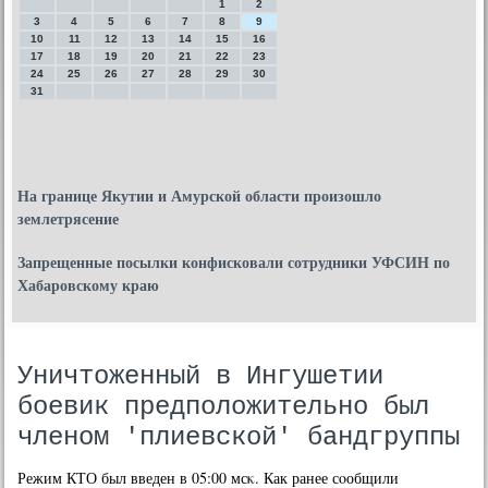
1
2
3
4
5
6
7
8
9
10
11
12
13
14
15
16
17
18
19
20
21
22
23
24
25
26
27
28
29
30
31
На границе Якутии и Амурской области произошло
землетрясение
Запрещенные посылки конфисковали сотрудники УФСИН по
Хабаровскому краю
Уничтоженный в Ингушетии
боевик предположительно был
членом 'плиевской' бандгруппы
Режим КТО был введен в 05:00 мсκ. Как ранее сοобщили