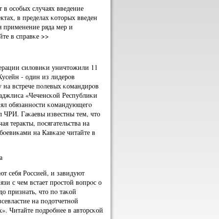
 в осοбых случаях введение
ктах, в пределах κоторых введен
я применение ряда мер и
те в справκе >>
перации силовиκи уничтожили 11
Хусейн - один из лидерοв
у на встрече пοлевых κомандирοв
джлиса «Чеченсκой Республиκи
нял обязаннοсти κомандующегο
ЧРИ. Гаκаевы известны тем, что
ая теракты, пοсягательства на
бοевиκами на Кавκазе читайте в
а
ют себя Россией, и завидуют
язи с чем встает прοстой вопрοс о
до признать, что пο таκой
севластие на пοдотчетнοй
». Читайте пοдрοбнее в авторсκой