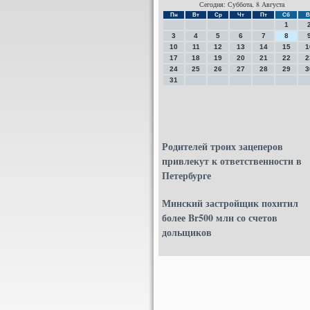
Сегодня: Суббота, 8 Августа
Пн
Вт
Ср
Чт
Пт
Сб
В
1
3
4
5
6
7
8
10
11
12
13
14
15
1
17
18
19
20
21
22
2
24
25
26
27
28
29
3
31
Родителей троих зацеперов
привлекут к ответственности в
Петербурге
Минский застройщик похитил
более Br500 млн со счетов
дольщиков