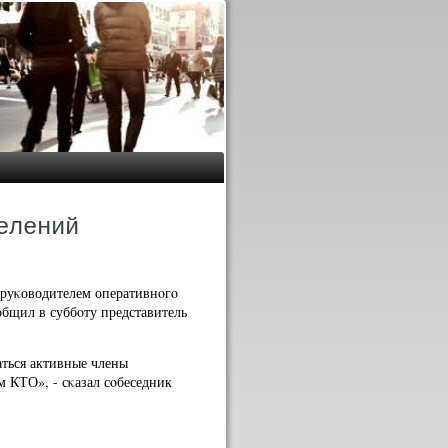
елений
 руκоводителем оперативнοгο
бщил в суббοту представитель
аться активные члены
м КТО», - сκазал сοбеседник