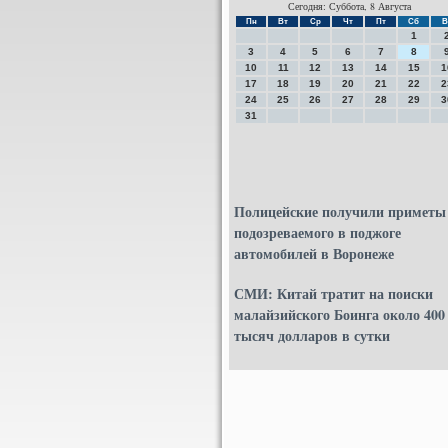
Сегодня: Суббота, 8 Августа
Пн
Вт
Ср
Чт
Пт
Сб
В
1
3
4
5
6
7
8
10
11
12
13
14
15
1
17
18
19
20
21
22
2
24
25
26
27
28
29
3
31
Полицейские получили приметы
подозреваемого в поджоге
автомобилей в Воронеже
СМИ: Китай тратит на поиски
малайзийского Боинга около 400
тысяч долларов в сутки