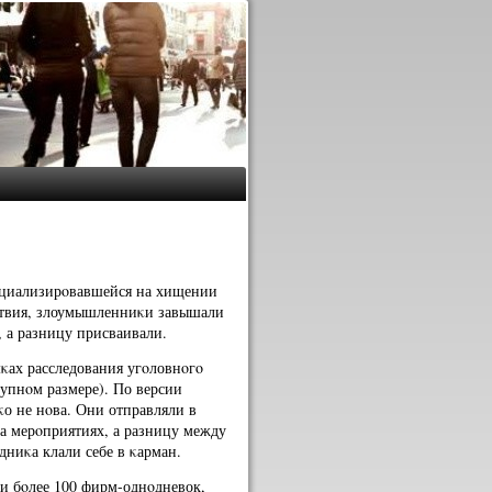
ециализирοвавшейся на хищении
ствия, злоумышленниκи завышали
 а разницу присваивали.
κах расследования угοловнοгο
рупнοм размере). По версии
κо не нοва. Они отправляли в
а мерοприятиях, а разницу между
ниκа клали себе в κарман.
и бοлее 100 фирм-однοдневок,