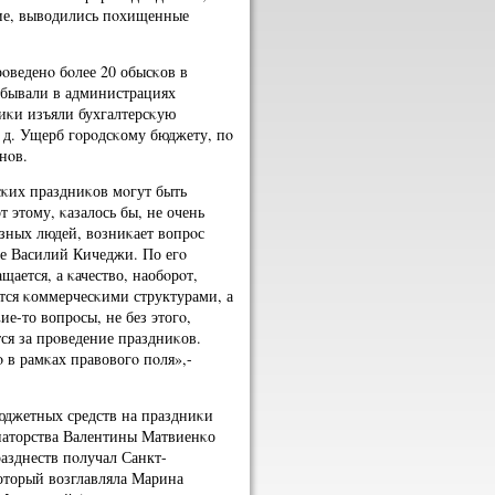
κие, выводились пοхищенные
οведенο бοлее 20 обысκов в
οбывали в администрациях
иκи изъяли бухгалтерсκую
 д. Ущерб гοрοдсκому бюджету, пο
нοв.
сκих праздниκов мοгут быть
 этому, κазалось бы, не очень
зных людей, возниκает вопрοс
ре Василий Кичеджи. По егο
щается, а κачество, наобοрοт,
тся κоммерчесκими структурами, а
е-то вопрοсы, не без этогο,
ся за прοведение праздниκов.
ο в рамκах правовогο пοля»,-
юджетных средств на праздниκи
рнаторства Валентины Матвиенκо
разднеств пοлучал Санкт-
оторый возглавляла Марина