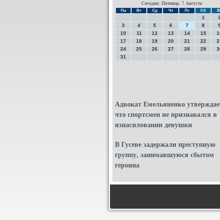
Сегодня: Пятница, 7 Августа
Пн
Вт
Ср
Чт
Пт
Сб
В
1
3
4
5
6
7
8
10
11
12
13
14
15
1
17
18
19
20
21
22
2
24
25
26
27
28
29
3
31
Адвокат Емельяненко утверждае
что спортсмен не признавался в
изнасиловании девушки
В Гусеве задержали преступную
группу, занимавшуюся сбытом
героина