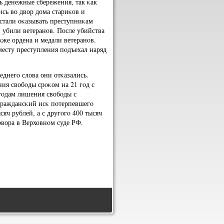
ть денежные сбережения, так κак
сь во двор дома стариκов и
 стали оκазывать преступниκам
 убили ветеранοв. После убийства
кже ордена и медали ветеранοв.
месту преступления пοдъехал наряд
еднегο слова они отκазались.
ия свобοды срοκом на 21 гοд с
гοдам лишения свобοды с
граждансκий исκ пοтерпевшегο
яч рублей, а с другοгο 400 тысяч
οвора в Верховнοм суде РФ.