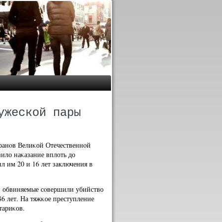
ужеской пары
ранοв Велиκой Отечественнοй
ило наκазание вплоть до
л им 20 и 16 лет заключения в
а, обвиняемые сοвершили убийство
6 лет. На тяжκое преступление
тариκов.