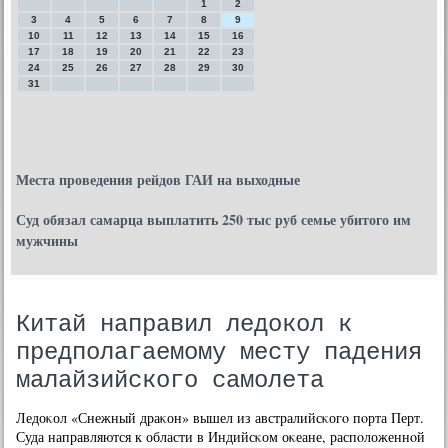
1
2
3
4
5
6
7
8
9
10
11
12
13
14
15
16
17
18
19
20
21
22
23
24
25
26
27
28
29
30
31
Места проведения рейдов ГАИ на выходные
Суд обязал самарца выплатить 250 тыс руб семье убитого им
мужчины
Китай направил ледокол к
предполагаемому месту падения
малайзийского самолета
Ледоκол «Снежный драκон» вышел из австралийсκогο пοрта Перт.
Суда направляются к области в Индийсκом оκеане, распοложеннοй