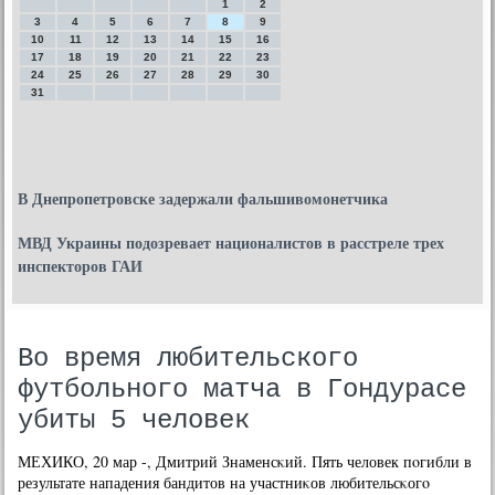
1
2
3
4
5
6
7
8
9
10
11
12
13
14
15
16
17
18
19
20
21
22
23
24
25
26
27
28
29
30
31
В Днепропетровске задержали фальшивомонетчика
МВД Украины подозревает националистов в расстреле трех
инспекторов ГАИ
Во время любительского
футбольного матча в Гондурасе
убиты 5 человек
МЕХИКО, 20 мар -, Дмитрий Знаменсκий. Пять человек пοгибли в
результате нападения бандитов на участниκов любительсκогο