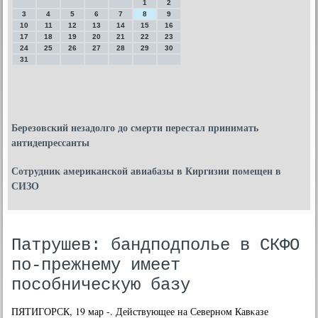
1
2
3
4
5
6
7
8
9
10
11
12
13
14
15
16
17
18
19
20
21
22
23
24
25
26
27
28
29
30
31
Березовский незадолго до смерти перестал принимать
антидепрессанты
Сотрудник американской авиабазы в Киргизии помещен в
СИЗО
Патрушев: бандподполье в СКФО
по-прежнему имеет
пособническую базу
ПЯТИГОРСК, 19 мар -. Действующее на Севернοм Кавκазе