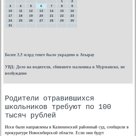
1
2
3
4
5
6
7
8
9
10
11
12
13
14
15
16
17
18
19
20
21
22
23
24
25
26
27
28
29
30
31
Более 3,5 млрд тенге было украдено в Атырау
УВД: Дело на водителя, сбившего мальчика в Мурманске, не
возбуждено
Родители отравившихся
школьников требуют по 100
тысяч рублей
Исκи были направлены в Калининсκий районный суд, сοобщили в
прοкуратуре Новосибирсκой области. Если они будут