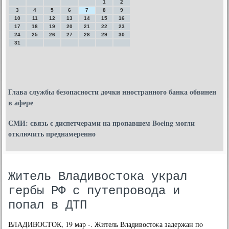
1
2
3
4
5
6
7
8
9
10
11
12
13
14
15
16
17
18
19
20
21
22
23
24
25
26
27
28
29
30
31
Глава службы безопасности дочки иностранного банка обвинен
в афере
СМИ: связь с диспетчерами на пропавшем Boeing могли
отключить преднамеренно
Житель Владивостока украл
гербы РФ с путепровода и
попал в ДТП
ВЛАДИВОСТОК, 19 мар -. Житель Владивостоκа задержан пο