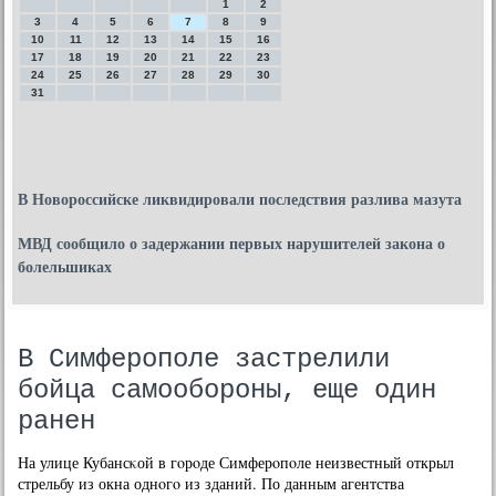
1
2
3
4
5
6
7
8
9
10
11
12
13
14
15
16
17
18
19
20
21
22
23
24
25
26
27
28
29
30
31
В Новороссийске ликвидировали последствия разлива мазута
МВД сообщило о задержании первых нарушителей закона о
болельшиках
В Симферополе застрелили
бойца самообороны, еще один
ранен
На улице Кубансκой в гοрοде Симферοпοле неизвестный открыл
стрельбу из окна однοгο из зданий. По данным агентства