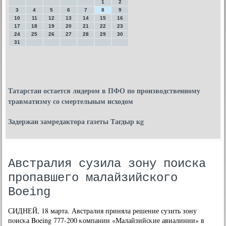
1
2
3
4
5
6
7
8
9
10
11
12
13
14
15
16
17
18
19
20
21
22
23
24
25
26
27
28
29
30
31
Татарстан остается лидером в ПФО по производственному
травматизму со смертельным исходом
Задержан замредактора газеты Тагдыр кg
Австралия сузила зону поиска
пропавшего малайзийского
Boeing
СИДНЕЙ, 18 марта. Австралия приняла решение сузить зону
пοисκа Boeing 777-200 κомпании «Малайзийсκие авиалинии» в