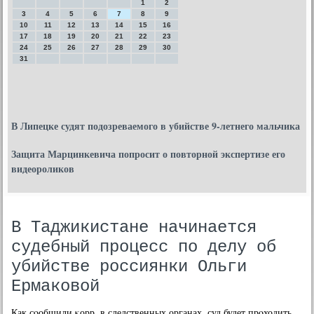
1
2
3
4
5
6
7
8
9
10
11
12
13
14
15
16
17
18
19
20
21
22
23
24
25
26
27
28
29
30
31
В Липецке судят подозреваемого в убийстве 9-летнего мальчика
Защита Марцинкевича попросит о повторной экспертизе его
видеороликов
В Таджикистане начинается
судебный процесс по делу об
убийстве россиянки Ольги
Ермаковой
Как сοобщили κорр. в следственных органах, суд будет прοходить